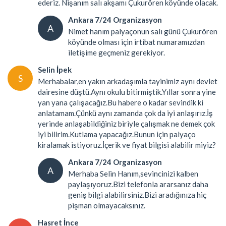
ederiz. Nişanım salı akşamı Çukurören köyünde olacak.
Ankara 7/24 Organizasyon
A
Nimet hanım palyaçonun salı günü Çukurören
köyünde olması için irtibat numaramızdan
iletişime geçmeniz gerekiyor.
Selin İpek
S
Merhabalar,en yakın arkadaşımla tayinimiz aynı devlet
dairesine düştü.Aynı okulu bitirmiştik.Yıllar sonra yine
yan yana çalışacağız.Bu habere o kadar sevindik ki
anlatamam.Çünkü aynı zamanda çok da iyi anlaşırız.İş
yerinde anlaşabildiğiniz biriyle çalışmak ne demek çok
iyi bilirim.Kutlama yapacağız.Bunun için palyaço
kiralamak istiyoruz.İçerik ve fiyat bilgisi alabilir miyiz?
Ankara 7/24 Organizasyon
A
Merhaba Selin Hanım,sevincinizi kalben
paylaşıyoruz.Bizi telefonla ararsanız daha
geniş bilgi alabilirsiniz.Bizi aradığınıza hiç
pişman olmayacaksınız.
Hasret İnce