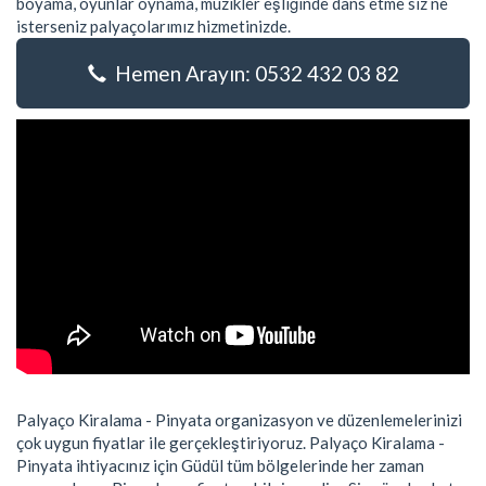
boyama, oyunlar oynama, müzikler eşliğinde dans etme siz ne
isterseniz palyaçolarımız hizmetinizde.
Hemen Arayın: 0532 432 03 82
Palyaço Kiralama - Pinyata organizasyon ve düzenlemelerinizi
çok uygun fiyatlar ile gerçekleştiriyoruz. Palyaço Kiralama -
Pinyata ihtiyacınız için Güdül tüm bölgelerinde her zaman