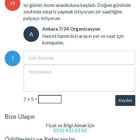
H
iyi günler, kızım anaokuluna başladı. Doğum gününde
sınıfında sürpriz yapmak istiyorum, bir saatliğine
palyaço istiyorum
Ankara 7/24 Organizasyon
A
Hasret hanım bizi arayın yer ve saat için
konuşalım.
?
7 + 5 =
Kaydet
Bize Ulaşın
Fiyat ve Bilgi Almak İçin
0532 432 03 82
Ödüllerimiz ve Referanslar