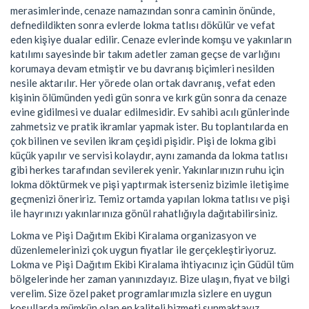
merasimlerinde, cenaze namazından sonra caminin önünde,
defnedildikten sonra evlerde lokma tatlısı dökülür ve vefat
eden kişiye dualar edilir. Cenaze evlerinde komşu ve yakınların
katılımı sayesinde bir takım adetler zaman geçse de varlığını
korumaya devam etmiştir ve bu davranış biçimleri nesilden
nesile aktarılır. Her yörede olan ortak davranış, vefat eden
kişinin ölümünden yedi gün sonra ve kırk gün sonra da cenaze
evine gidilmesi ve dualar edilmesidir. Ev sahibi acılı günlerinde
zahmetsiz ve pratik ikramlar yapmak ister. Bu toplantılarda en
çok bilinen ve sevilen ikram çeşidi pişidir. Pişi de lokma gibi
küçük yapılır ve servisi kolaydır, aynı zamanda da lokma tatlısı
gibi herkes tarafından sevilerek yenir. Yakınlarınızın ruhu için
lokma döktürmek ve pişi yaptırmak isterseniz bizimle iletişime
geçmenizi öneririz. Temiz ortamda yapılan lokma tatlısı ve pişi
ile hayrınızı yakınlarınıza gönül rahatlığıyla dağıtabilirsiniz.
Lokma ve Pişi Dağıtım Ekibi Kiralama organizasyon ve
düzenlemelerinizi çok uygun fiyatlar ile gerçekleştiriyoruz.
Lokma ve Pişi Dağıtım Ekibi Kiralama ihtiyacınız için Güdül tüm
bölgelerinde her zaman yanınızdayız. Bize ulaşın, fiyat ve bilgi
verelim. Size özel paket programlarımızla sizlere en uygun
koşullarda mümkün olan en kaliteli hizmeti sunmaktayız.