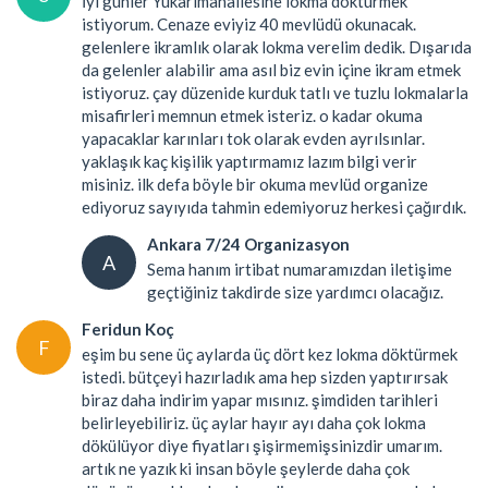
İyi günler Yukarımahallesine lokma döktürmek
istiyorum. Cenaze eviyiz 40 mevlüdü okunacak.
gelenlere ikramlık olarak lokma verelim dedik. Dışarıda
da gelenler alabilir ama asıl biz evin içine ikram etmek
istiyoruz. çay düzenide kurduk tatlı ve tuzlu lokmalarla
misafirleri memnun etmek isteriz. o kadar okuma
yapacaklar karınları tok olarak evden ayrılsınlar.
yaklaşık kaç kişilik yaptırmamız lazım bilgi verir
misiniz. ilk defa böyle bir okuma mevlüd organize
ediyoruz sayıyıda tahmin edemiyoruz herkesi çağırdık.
Ankara 7/24 Organizasyon
A
Sema hanım irtibat numaramızdan iletişime
geçtiğiniz takdirde size yardımcı olacağız.
Feridun Koç
F
eşim bu sene üç aylarda üç dört kez lokma döktürmek
istedi. bütçeyi hazırladık ama hep sizden yaptırırsak
biraz daha indirim yapar mısınız. şimdiden tarihleri
belirleyebiliriz. üç aylar hayır ayı daha çok lokma
dökülüyor diye fiyatları şişirmemişsinizdir umarım.
artık ne yazık ki insan böyle şeylerde daha çok