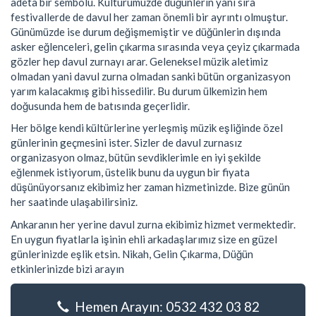
adeta bir sembolü. Kültürümüzde düğünlerin yanı sıra
festivallerde de davul her zaman önemli bir ayrıntı olmuştur.
Günümüzde ise durum değişmemiştir ve düğünlerin dışında
asker eğlenceleri, gelin çıkarma sırasında veya çeyiz çıkarmada
gözler hep davul zurnayı arar. Geleneksel müzik aletimiz
olmadan yani davul zurna olmadan sanki bütün organizasyon
yarım kalacakmış gibi hissedilir. Bu durum ülkemizin hem
doğusunda hem de batısında geçerlidir.
Her bölge kendi kültürlerine yerleşmiş müzik eşliğinde özel
günlerinin geçmesini ister. Sizler de davul zurnasız
organizasyon olmaz, bütün sevdiklerimle en iyi şekilde
eğlenmek istiyorum, üstelik bunu da uygun bir fiyata
düşünüyorsanız ekibimiz her zaman hizmetinizde. Bize günün
her saatinde ulaşabilirsiniz.
Ankaranın her yerine davul zurna ekibimiz hizmet vermektedir.
En uygun fiyatlarla işinin ehli arkadaşlarımız size en güzel
günlerinizde eşlik etsin. Nikah, Gelin Çıkarma, Düğün
etkinlerinizde bizi arayın
Hemen Arayın: 0532 432 03 82