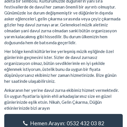
adeta bir sembolü. Kültürümüzde düğünlerin yanı sıra
festivallerde de davul her zaman önemli bir ayrıntı olmuştur.
Günümüzde ise durum değişmemiştir ve düğünlerin dışında
asker eğlenceleri, gelin çıkarma sırasında veya çeyiz çıkarmada
gözler hep davul zurnayı arar. Geleneksel müzik aletimiz
olmadan yani davul zurna olmadan sanki bütün organizasyon
yarım kalacakmış gibi hissedilir. Bu durum ülkemizin hem
doğusunda hem de batısında geçerlidir.
Her bölge kendi kültürlerine yerleşmiş müzik eşliğinde özel
günlerinin geçmesini ister. Sizler de davul zurnasız
organizasyon olmaz, bütün sevdiklerimle en iyi şekilde
eğlenmek istiyorum, üstelik bunu da uygun bir fiyata
düşünüyorsanız ekibimiz her zaman hizmetinizde. Bize günün
her saatinde ulaşabilirsiniz.
Ankaranın her yerine davul zurna ekibimiz hizmet vermektedir.
En uygun fiyatlarla işinin ehli arkadaşlarımız size en güzel
günlerinizde eşlik etsin. Nikah, Gelin Çıkarma, Düğün
etkinlerinizde bizi arayın
Hemen Arayın: 0532 432 03 82