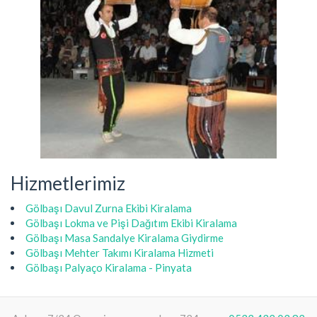
Hizmetlerimiz
Gölbaşı Davul Zurna Ekibi Kiralama
Gölbaşı Lokma ve Pişi Dağıtım Ekibi Kiralama
Gölbaşı Masa Sandalye Kiralama Giydirme
Gölbaşı Mehter Takımı Kiralama Hizmeti
Gölbaşı Palyaço Kiralama - Pinyata