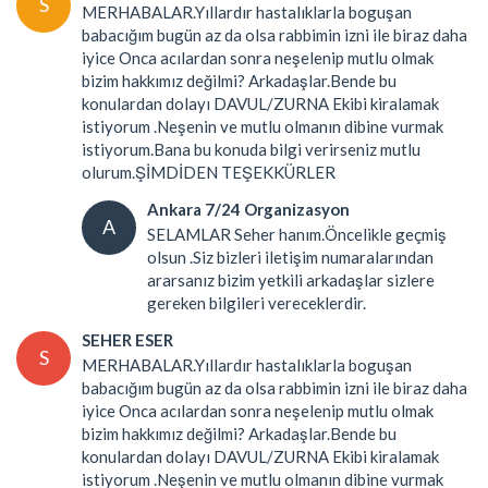
S
MERHABALAR.Yıllardır hastalıklarla boguşan
babacığım bugün az da olsa rabbimin izni ile biraz daha
iyice Onca acılardan sonra neşelenip mutlu olmak
bizim hakkımız değilmi? Arkadaşlar.Bende bu
konulardan dolayı DAVUL/ZURNA Ekibi kiralamak
istiyorum .Neşenin ve mutlu olmanın dibine vurmak
istiyorum.Bana bu konuda bilgi verirseniz mutlu
olurum.ŞİMDİDEN TEŞEKKÜRLER
Ankara 7/24 Organizasyon
A
SELAMLAR Seher hanım.Öncelikle geçmiş
olsun .Siz bizleri iletişim numaralarından
ararsanız bizim yetkili arkadaşlar sizlere
gereken bilgileri vereceklerdir.
SEHER ESER
S
MERHABALAR.Yıllardır hastalıklarla boguşan
babacığım bugün az da olsa rabbimin izni ile biraz daha
iyice Onca acılardan sonra neşelenip mutlu olmak
bizim hakkımız değilmi? Arkadaşlar.Bende bu
konulardan dolayı DAVUL/ZURNA Ekibi kiralamak
istiyorum .Neşenin ve mutlu olmanın dibine vurmak