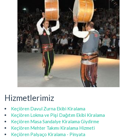
Hizmetlerimiz
Keçiören Davul Zurna Ekibi Kiralama
Keçiören Lokma ve Pişi Dağıtım Ekibi Kiralama
Keçiören Masa Sandalye Kiralama Giydirme
Keçiören Mehter Takımı Kiralama Hizmeti
Keçiören Palyaço Kiralama - Pinyata