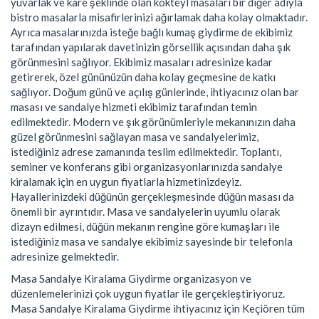
yuvarlak ve kare şeklinde olan kokteyl masaları bir diğer adıyla
bistro masalarla misafirlerinizi ağırlamak daha kolay olmaktadır.
Ayrıca masalarınızda isteğe bağlı kumaş giydirme de ekibimiz
tarafından yapılarak davetinizin görsellik açısından daha şık
görünmesini sağlıyor. Ekibimiz masaları adresinize kadar
getirerek, özel gününüzün daha kolay geçmesine de katkı
sağlıyor. Doğum günü ve açılış günlerinde, ihtiyacınız olan bar
masası ve sandalye hizmeti ekibimiz tarafından temin
edilmektedir. Modern ve şık görünümleriyle mekanınızın daha
güzel görünmesini sağlayan masa ve sandalyelerimiz,
istediğiniz adrese zamanında teslim edilmektedir. Toplantı,
seminer ve konferans gibi organizasyonlarınızda sandalye
kiralamak için en uygun fiyatlarla hizmetinizdeyiz.
Hayallerinizdeki düğünün gerçekleşmesinde düğün masası da
önemli bir ayrıntıdır. Masa ve sandalyelerin uyumlu olarak
dizayn edilmesi, düğün mekanın rengine göre kumaşları ile
istediğiniz masa ve sandalye ekibimiz sayesinde bir telefonla
adresinize gelmektedir.
Masa Sandalye Kiralama Giydirme organizasyon ve
düzenlemelerinizi çok uygun fiyatlar ile gerçekleştiriyoruz.
Masa Sandalye Kiralama Giydirme ihtiyacınız için Keçiören tüm