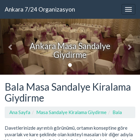
Ankara 7/24 Organizasyon
Ankara Masa Sandalye
Giydirme
Bala Masa Sandalye Kiralama
Giydirme
Ana Sayfa
Masa Sandalye Kiralama Giydirme
Bala
Davetlerinizde ayrıntılı görünümü, ortamın konseptine göre
yuvarlak ve kare şeklinde olan kokteyl masaları bir diğer adıyla