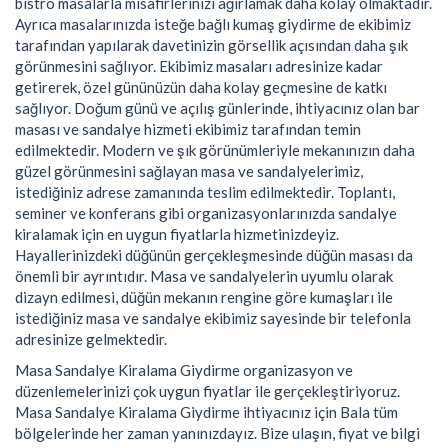
bistro masalarla misafirlerinizi ağırlamak daha kolay olmaktadır.
Ayrıca masalarınızda isteğe bağlı kumaş giydirme de ekibimiz
tarafından yapılarak davetinizin görsellik açısından daha şık
görünmesini sağlıyor. Ekibimiz masaları adresinize kadar
getirerek, özel gününüzün daha kolay geçmesine de katkı
sağlıyor. Doğum günü ve açılış günlerinde, ihtiyacınız olan bar
masası ve sandalye hizmeti ekibimiz tarafından temin
edilmektedir. Modern ve şık görünümleriyle mekanınızın daha
güzel görünmesini sağlayan masa ve sandalyelerimiz,
istediğiniz adrese zamanında teslim edilmektedir. Toplantı,
seminer ve konferans gibi organizasyonlarınızda sandalye
kiralamak için en uygun fiyatlarla hizmetinizdeyiz.
Hayallerinizdeki düğünün gerçekleşmesinde düğün masası da
önemli bir ayrıntıdır. Masa ve sandalyelerin uyumlu olarak
dizayn edilmesi, düğün mekanın rengine göre kumaşları ile
istediğiniz masa ve sandalye ekibimiz sayesinde bir telefonla
adresinize gelmektedir.
Masa Sandalye Kiralama Giydirme organizasyon ve
düzenlemelerinizi çok uygun fiyatlar ile gerçekleştiriyoruz.
Masa Sandalye Kiralama Giydirme ihtiyacınız için Bala tüm
bölgelerinde her zaman yanınızdayız. Bize ulaşın, fiyat ve bilgi