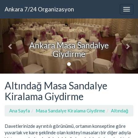
Ankara 7/24 Organizasyon
Ankara Masa Sandalye
Giydirme
Altındağ Masa Sandalye
Kiralama Giydirme
Ana Sayfa
Masa Sandalye Kiralama Giydirme
Altındağ
Davetlerinizde ayrıntılı görünümü, ortamın konseptine göre
yuvarlak ve kare şeklinde olan kokteyl masaları bir diğer adıyla