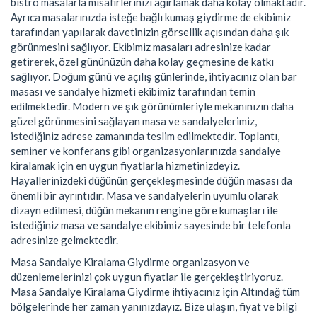
bistro masalarla misafirlerinizi ağırlamak daha kolay olmaktadır.
Ayrıca masalarınızda isteğe bağlı kumaş giydirme de ekibimiz
tarafından yapılarak davetinizin görsellik açısından daha şık
görünmesini sağlıyor. Ekibimiz masaları adresinize kadar
getirerek, özel gününüzün daha kolay geçmesine de katkı
sağlıyor. Doğum günü ve açılış günlerinde, ihtiyacınız olan bar
masası ve sandalye hizmeti ekibimiz tarafından temin
edilmektedir. Modern ve şık görünümleriyle mekanınızın daha
güzel görünmesini sağlayan masa ve sandalyelerimiz,
istediğiniz adrese zamanında teslim edilmektedir. Toplantı,
seminer ve konferans gibi organizasyonlarınızda sandalye
kiralamak için en uygun fiyatlarla hizmetinizdeyiz.
Hayallerinizdeki düğünün gerçekleşmesinde düğün masası da
önemli bir ayrıntıdır. Masa ve sandalyelerin uyumlu olarak
dizayn edilmesi, düğün mekanın rengine göre kumaşları ile
istediğiniz masa ve sandalye ekibimiz sayesinde bir telefonla
adresinize gelmektedir.
Masa Sandalye Kiralama Giydirme organizasyon ve
düzenlemelerinizi çok uygun fiyatlar ile gerçekleştiriyoruz.
Masa Sandalye Kiralama Giydirme ihtiyacınız için Altındağ tüm
bölgelerinde her zaman yanınızdayız. Bize ulaşın, fiyat ve bilgi