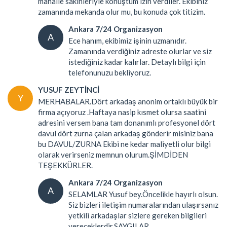
mahalle sakinleriyle konuştum izin verdiler. Ekibiniz
zamanında mekanda olur mu, bu konuda çok titizim.
Ankara 7/24 Organizasyon
A
Ece hanım, ekibimiz işinin uzmanıdır.
Zamanında verdiğiniz adreste olurlar ve siz
istediğiniz kadar kalırlar. Detaylı bilgi için
telefonunuzu bekliyoruz.
YUSUF ZEYTİNCİ
Y
MERHABALAR.Dört arkadaş anonim ortaklı büyük bir
firma açıyoruz .Haftaya nasip kısmet olursa saatini
adresini versem bana tam donanımlı profesyonel dört
davul dört zurna çalan arkadaş gönderir misiniz bana
bu DAVUL/ZURNA Ekibi ne kedar maliyetli olur bilgi
olarak verirseniz memnun olurum.ŞİMDİDEN
TEŞEKKÜRLER.
Ankara 7/24 Organizasyon
A
SELAMLAR Yusuf bey.Öncelikle hayırlı olsun.
Siz bizleri iletişim numaralarından ulaşırsanız
yetkili arkadaşlar sizlere gereken bilgileri
vereceklerdir.SAYGILAR.