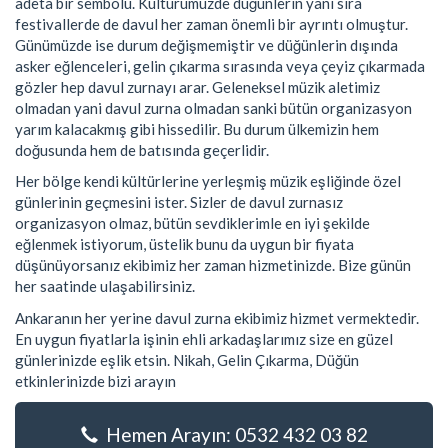
adeta bir sembolü. Kültürümüzde düğünlerin yanı sıra
festivallerde de davul her zaman önemli bir ayrıntı olmuştur.
Günümüzde ise durum değişmemiştir ve düğünlerin dışında
asker eğlenceleri, gelin çıkarma sırasında veya çeyiz çıkarmada
gözler hep davul zurnayı arar. Geleneksel müzik aletimiz
olmadan yani davul zurna olmadan sanki bütün organizasyon
yarım kalacakmış gibi hissedilir. Bu durum ülkemizin hem
doğusunda hem de batısında geçerlidir.
Her bölge kendi kültürlerine yerleşmiş müzik eşliğinde özel
günlerinin geçmesini ister. Sizler de davul zurnasız
organizasyon olmaz, bütün sevdiklerimle en iyi şekilde
eğlenmek istiyorum, üstelik bunu da uygun bir fiyata
düşünüyorsanız ekibimiz her zaman hizmetinizde. Bize günün
her saatinde ulaşabilirsiniz.
Ankaranın her yerine davul zurna ekibimiz hizmet vermektedir.
En uygun fiyatlarla işinin ehli arkadaşlarımız size en güzel
günlerinizde eşlik etsin. Nikah, Gelin Çıkarma, Düğün
etkinlerinizde bizi arayın
Hemen Arayın: 0532 432 03 82